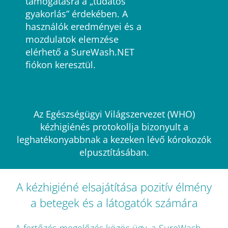
támogatásra a „tudatos
gyakorlás” érdekében. A
használók eredményei és a
mozdulatok elemzése
elérhető a SureWash.NET
fiókon keresztül.
Az Egészségügyi Világszervezet (WHO)
kézhigiénés protokollja bizonyult a
leghatékonyabbnak a kezeken lévő kórokozók
elpusztításában.
A kézhigiéné elsajátítása pozitív élmény
a betegek és a látogatók számára