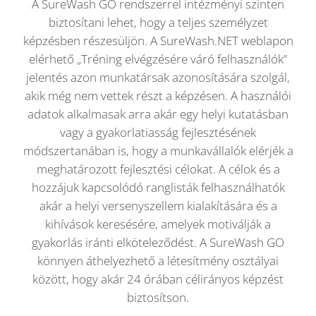
A SureWash GO rendszerrel intézményi szinten
biztosítani lehet, hogy a teljes személyzet
képzésben részesüljön. A SureWash.NET weblapon
elérhető „Tréning elvégzésére váró felhasználók”
jelentés azon munkatársak azonosítására szolgál,
akik még nem vettek részt a képzésen. A használói
adatok alkalmasak arra akár egy helyi kutatásban
vagy a gyakorlatiasság fejlesztésének
módszertanában is, hogy a munkavállalók elérjék a
meghatározott fejlesztési célokat. A célok és a
hozzájuk kapcsolódó ranglisták felhasználhatók
akár a helyi versenyszellem kialakítására és a
kihívások keresésére, amelyek motiválják a
gyakorlás iránti elköteleződést. A SureWash GO
könnyen áthelyezhető a létesítmény osztályai
között, hogy akár 24 órában célirányos képzést
biztosítson.