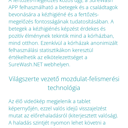
A fertőzés-megelőzés közös ügy, a SureWash
APP felhasználható a betegek és a családtagok
bevonására a kézhigiéné és a fertőzés-
megelőzés fontosságának tudatosításában. A
betegek a kézhigiénés képzést érdekes és
pozitív élménynek tekintik mind a kórházban,
mind otthon. Ezenkívül a kórházak anonimizált
felhasználási statisztikákon keresztül
értékelhetik az elkötelezettséget a
SureWash.NET webhelyen.
Világszerte vezető mozdulat-felismerési
technológia
Az élő videókép megjelenik a tablet
képernyőjén, ezzel valós idejű visszajelzést
mutat az előrehaladásról (kiterjesztett valóság).
A haladás szintjét nyomon lehet követni a