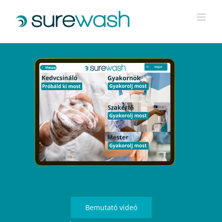
Kihagyás
Bemutató videó