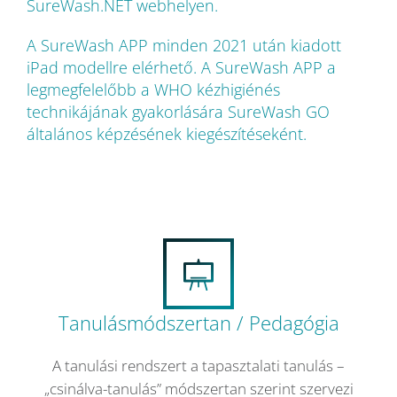
SureWash.NET webhelyen.
A SureWash APP minden 2021 után kiadott
iPad modellre elérhető. A SureWash APP a
legmegfelelőbb a WHO kézhigiénés
technikájának gyakorlására SureWash GO
általános képzésének kiegészítéseként.
Tanulásmódszertan / Pedagógia
A tanulási rendszert a tapasztalati tanulás –
„csinálva-tanulás” módszertan szerint szervezi