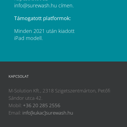
info@surewash.hu címen.
Támogatott platformok:
Minden 2021 után kiadott
iPad modell.
KAPCSOLAT
M-Solution Kft., 2318 Szigetszentmárton, Petőfi
Sándor utca 42.
Mobil:
+36 20 285 2556
Email:
info[kukac]surewash.hu