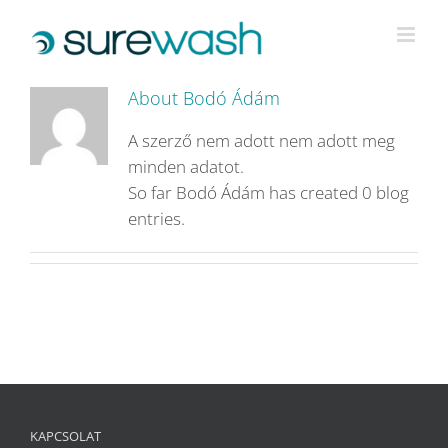
Kihagyás
About
Bodó Ádám
A szerző nem adott nem adott meg
minden adatot.
So far Bodó Ádám has created 0 blog
entries.
KAPCSOLAT