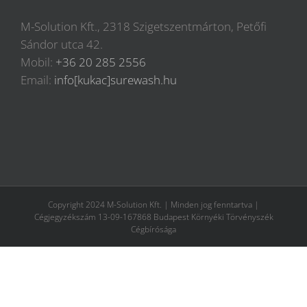
M-Solution Kft., 2318 Szigetszentmárton, Petőfi
Sándor utca 42.
Mobil:
+36 20 285 2556
Email:
info[kukac]surewash.hu
Copyright 2024 M-Solution Kft. | Minden jog fenntartva |
Cégjegyzékszám 13-09-167868 Budapest Környéki Törvényszék
Cégbírósága