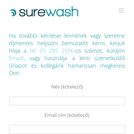
Kihagyás
Ha további kérdései lennének vagy szeretne
díjmentes helyszíni bemutatót kérni, kérjük
hívja a
06 20 285 2556
-os számot, küldjön
Emailt
, vagy használja a lenti üzenetküldő
űrlapot és kollégánk hamarosan megkeresi
Önt!
Név (kötelező)
Email cím (kötelező)