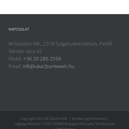
KAPCSOLAT
M-Solution Kft., 2318 Szigetszentmárton, Petőfi
Sándor utca 42.
Mobil:
+36 20 285 2556
Email:
info[kukac]surewash.hu
Copyright 2024 M-Solution Kft. | Minden jog fenntartva |
Cégjegyzékszám 13-09-167868 Budapest Környéki Törvényszék
Cégbírósága