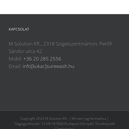
KAPCSOLAT
M-Solution Kft., 2318 Szigetszentmárton, Petőfi
Sándor utca 42.
Mobil:
+36 20 285 2556
Email:
info[kukac]surewash.hu
Copyright 2024 M-Solution Kft. | Minden jog fenntartva |
Cégjegyzékszám 13-09-167868 Budapest Környéki Törvényszék
Cégbírósága