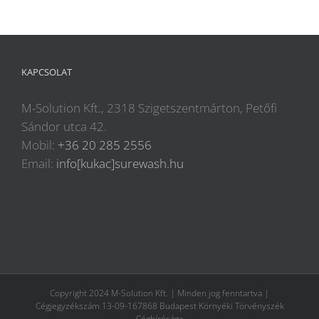
KAPCSOLAT
M-Solution Kft., 2318 Szigetszentmárton, Petőfi
Sándor utca 42.
Mobil:
+36 20 285 2556
Email:
info[kukac]surewash.hu
Copyright 2024 M-Solution Kft. | Minden jog fenntartva |
Cégjegyzékszám 13-09-167868 Budapest Környéki Törvényszék
Cégbírósága