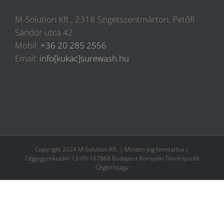
M-Solution Kft., 2318 Szigetszentmárton, Petőfi
Sándor utca 42.
Mobil:
+36 20 285 2556
Email:
info[kukac]surewash.hu
Copyright 2024 M-Solution Kft. | Minden jog fenntartva |
Cégjegyzékszám 13-09-167868 Budapest Környéki Törvényszék
Cégbírósága