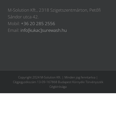
M-Solution Kft., 2318 Szigetszentmárton, Petőfi
Sándor utca 42.
Mobil:
+36 20 285 2556
Email:
info[kukac]surewash.hu
Copyright 2024 M-Solution Kft. | Minden jog fenntartva |
Cégjegyzékszám 13-09-167868 Budapest Környéki Törvényszék
Cégbírósága