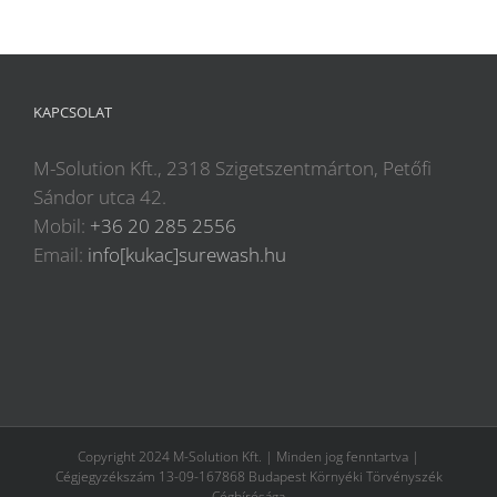
KAPCSOLAT
M-Solution Kft., 2318 Szigetszentmárton, Petőfi
Sándor utca 42.
Mobil:
+36 20 285 2556
Email:
info[kukac]surewash.hu
Copyright 2024 M-Solution Kft. | Minden jog fenntartva |
Cégjegyzékszám 13-09-167868 Budapest Környéki Törvényszék
Cégbírósága