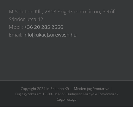
M-Solution Kft., 2318 Szigetszentmárton, Petőfi
Sándor utca 42.
Mobil:
+36 20 285 2556
Email:
info[kukac]surewash.hu
Copyright 2024 M-Solution Kft. | Minden jog fenntartva |
Cégjegyzékszám 13-09-167868 Budapest Környéki Törvényszék
Cégbírósága