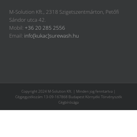
M-Solution Kft., 2318 Szigetszentmárton, Petőfi
Sándor utca 42.
Mobil:
+36 20 285 2556
Email:
info[kukac]surewash.hu
Copyright 2024 M-Solution Kft. | Minden jog fenntartva |
Cégjegyzékszám 13-09-167868 Budapest Környéki Törvényszék
Cégbírósága