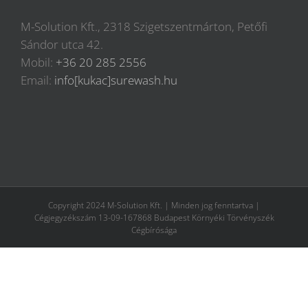
M-Solution Kft., 2318 Szigetszentmárton, Petőfi
Sándor utca 42.
Mobil:
+36 20 285 2556
Email:
info[kukac]surewash.hu
Copyright 2024 M-Solution Kft. | Minden jog fenntartva |
Cégjegyzékszám 13-09-167868 Budapest Környéki Törvényszék
Cégbírósága