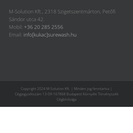
M-Solution Kft., 2318 Szigetszentmárton, Petőfi
Sándor utca 42.
Mobil:
+36 20 285 2556
Email:
info[kukac]surewash.hu
Copyright 2024 M-Solution Kft. | Minden jog fenntartva |
Cégjegyzékszám 13-09-167868 Budapest Környéki Törvényszék
Cégbírósága