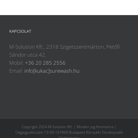
KAPCSOLAT
M-Solution Kft., 2318 Szigetszentmárton, Petőfi
Sándor utca 42.
Mobil:
+36 20 285 2556
Email:
info[kukac]surewash.hu
Copyright 2024 M-Solution Kft. | Minden jog fenntartva |
Cégjegyzékszám 13-09-167868 Budapest Környéki Törvényszék
Cégbírósága