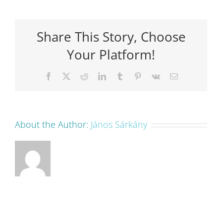
Share This Story, Choose
Your Platform!
Facebook
X
Reddit
LinkedIn
Tumblr
Pinterest
Vk
Email:
About the Author:
János Sárkány