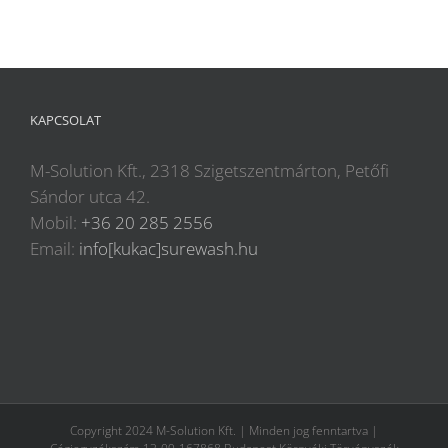
KAPCSOLAT
M-Solution Kft., 2318 Szigetszentmárton, Petőfi
Sándor utca 42.
Mobil:
+36 20 285 2556
Email:
info[kukac]surewash.hu
Copyright 2024 M-Solution Kft. | Minden jog fenntartva |